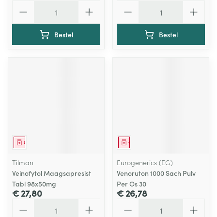
Aantal
Aantal
Bestel
Bestel
Geneesmiddel
Geneesmiddel
Tilman
Eurogenerics (EG)
Veinofytol Maagsapresist
Venoruton 1000 Sach Pulv
Tabl 98x50mg
Per Os 30
€ 27,80
€ 26,78
Aantal
Aantal