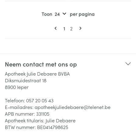
Toon
per pagina
Pagina's
U lees momenteel pagina
Pagina
1
2
Neem contact met ons op
Apotheek Julie Debaere BVBA
Diksmuidestraat 18
8900
Ieper
Telefoon:
057 20 05 43
E-mailadres:
apotheekjuliedebaere@
telenet.be
APB nummer:
331105
Apotheek titularis:
Julie Debaere
BTW nummer:
BE0414798625