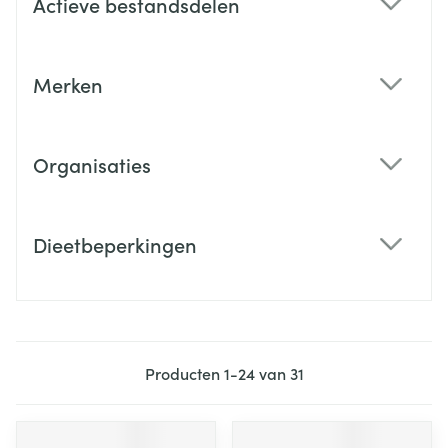
Actieve bestandsdelen
filter
Merken
filter
Organisaties
filter
Dieetbeperkingen
filter
Producten
1
-
24
van
31