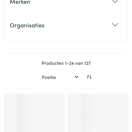
Merken
filter
Organisaties
filter
Producten
1
-
24
van
127
Sorteer op: