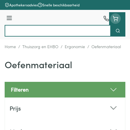
Ga naar de inhoud
Apothekersadvies
Snelle beschikbaarheid
Menu
Zoek
Product, merk, categorie...
Home
/
Thuiszorg en EHBO
/
Ergonomie
/
Oefenmateriaal
Oefenmateriaal
Filteren
Doorgaan naar productlijst
Prijs
filter