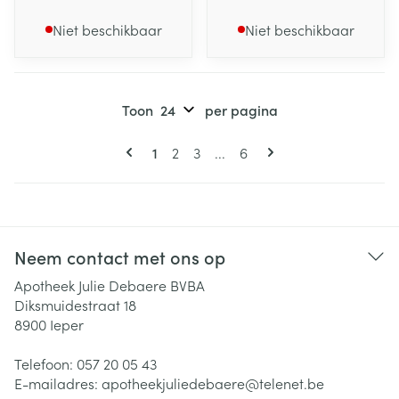
Niet beschikbaar
Niet beschikbaar
Toon
per pagina
Pagina's
U lees momenteel pagina
Pagina
Pagina
Pagina
1
2
3
...
6
Neem contact met ons op
Apotheek Julie Debaere BVBA
Diksmuidestraat 18
8900
Ieper
Telefoon:
057 20 05 43
E-mailadres:
apotheekjuliedebaere@
telenet.be