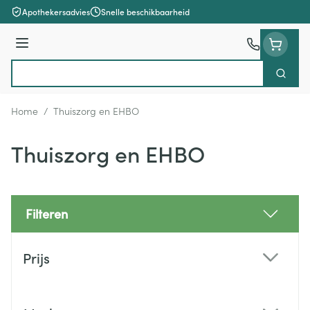
Ga naar de inhoud
Apothekersadvies
Snelle beschikbaarheid
Menu
Zoek
Product, merk, categorie...
Home
/
Thuiszorg en EHBO
Thuiszorg en EHBO
Filteren
Doorgaan naar productlijst
Prijs
filter