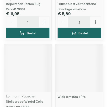
Bepanthen Tattoo 50g
Hansaplast Zelfhechtend
Verv.4176061
Bandage 4mx6cm
€ 11,95
€ 5,89
Aantal
Aantal
Bestel
Bestel
Lohmann Rauscher
Wiek 1cmx5m 1 P/s
Stellacrepe Windel Cello
10cmx4m 35156