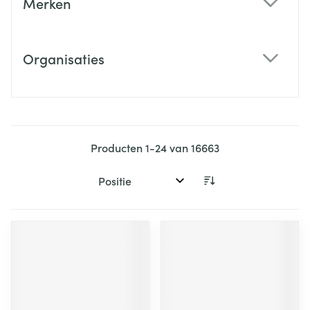
Merken
filter
Organisaties
filter
Producten
1
-
24
van
16663
Sorteer op: