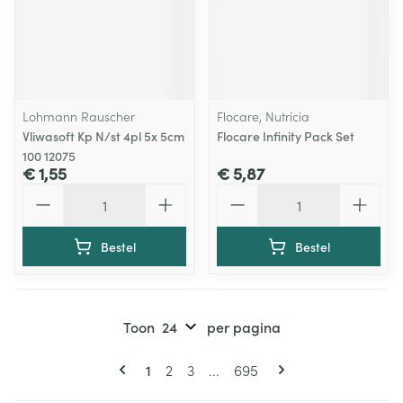
Lohmann Rauscher
Flocare, Nutricia
Vliwasoft Kp N/st 4pl 5x 5cm
Flocare Infinity Pack Set
100 12075
€ 1,55
€ 5,87
Aantal
Aantal
Bestel
Bestel
Toon
per pagina
Pagina's
U lees momenteel pagina
Pagina
Pagina
Pagina
1
2
3
...
695