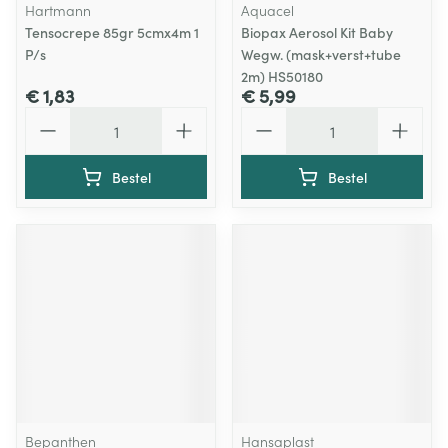
Hartmann
Aquacel
Tensocrepe 85gr 5cmx4m 1
Biopax Aerosol Kit Baby
P/s
Wegw. (mask+verst+tube
2m) HS50180
€ 1,83
€ 5,99
Aantal
Aantal
Bestel
Bestel
Bepanthen
Hansaplast