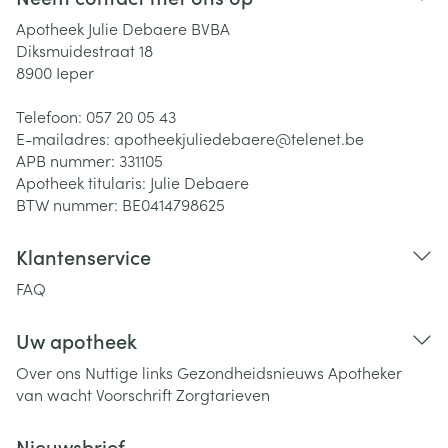
Apotheek Julie Debaere BVBA
Diksmuidestraat 18
8900
Ieper
Telefoon:
057 20 05 43
E-mailadres:
apotheekjuliedebaere@
telenet.be
APB nummer:
331105
Apotheek titularis:
Julie Debaere
BTW nummer:
BE0414798625
Klantenservice
FAQ
Uw apotheek
Over ons
Nuttige links
Gezondheidsnieuws
Apotheker
van wacht
Voorschrift
Zorgtarieven
Nieuwsbrief