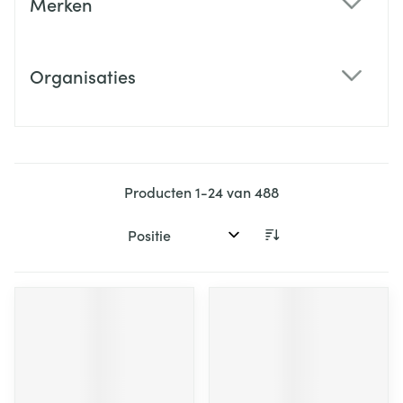
Merken
filter
Organisaties
filter
Producten
1
-
24
van
488
Sorteer op: