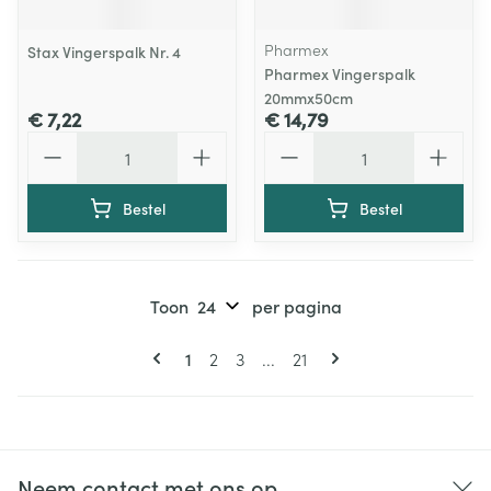
Pharmex
Stax Vingerspalk Nr. 4
Pharmex Vingerspalk
20mmx50cm
€ 7,22
€ 14,79
Aantal
Aantal
Bestel
Bestel
Toon
per pagina
Pagina's
U lees momenteel pagina
Pagina
Pagina
Pagina
1
2
3
...
21
Neem contact met ons op