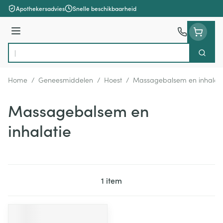
Ga naar de inhoud
Apothekersadvies
Snelle beschikbaarheid
Menu
Zoek
Product, merk, categorie...
Home
/
Geneesmiddelen
/
Hoest
/
Massagebalsem en inhalati
Massagebalsem en
inhalatie
1
item