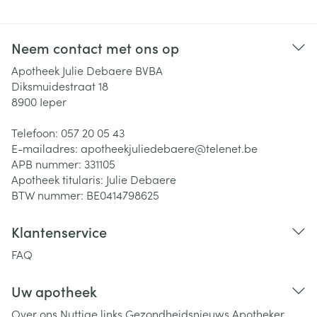
Neem contact met ons op
Apotheek Julie Debaere BVBA
Diksmuidestraat 18
8900
Ieper
Telefoon:
057 20 05 43
E-mailadres:
apotheekjuliedebaere@
telenet.be
APB nummer:
331105
Apotheek titularis:
Julie Debaere
BTW nummer:
BE0414798625
Klantenservice
FAQ
Uw apotheek
Over ons
Nuttige links
Gezondheidsnieuws
Apotheker