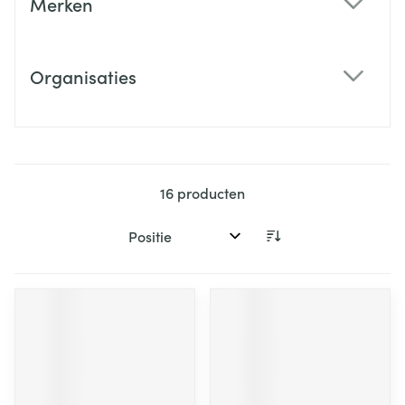
Merken
filter
Organisaties
filter
16
producten
Sorteer op: