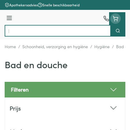
Ga naar de inhoud
Apothekersadvies
Snelle beschikbaarheid
Menu
Zoek
Product, merk, categorie...
Home
/
Schoonheid, verzorging en hygiëne
/
Hygiëne
/
Bad en
Bad en douche
Filteren
Doorgaan naar productlijst
Prijs
filter