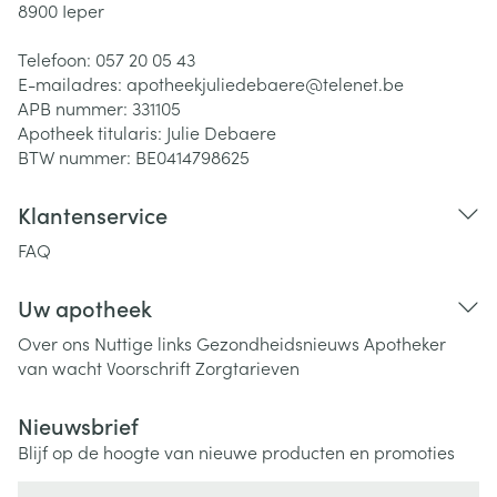
8900
Ieper
Telefoon:
057 20 05 43
E-mailadres:
apotheekjuliedebaere@
telenet.be
APB nummer:
331105
Apotheek titularis:
Julie Debaere
BTW nummer:
BE0414798625
Klantenservice
FAQ
Uw apotheek
Over ons
Nuttige links
Gezondheidsnieuws
Apotheker
van wacht
Voorschrift
Zorgtarieven
Nieuwsbrief
Blijf op de hoogte van nieuwe producten en promoties
E-mail adres