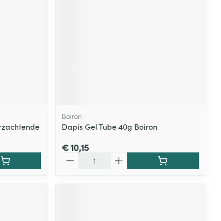
rende
Parfums en
geurproducten
Boiron
rzachtende
Dapis Gel Tube 40g Boiron
€ 10,15
Aantal
CBD