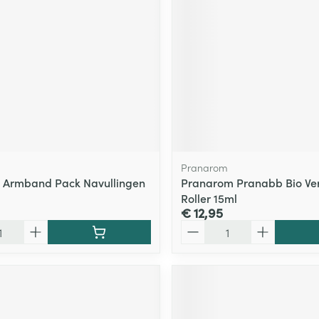
ging
Supplementen
Insectenwe
Mondmaskers
middelen
ssen
 -
id
d
Pranarom
o Armband Pack Navullingen
Pranarom Pranabb Bio Ve
Roller 15ml
€ 12,95
Aantal
Zelfbruiner
Scheren