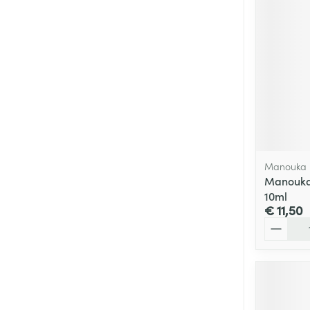
Manouka
Manouka 
10ml
€ 11,50
Aantal