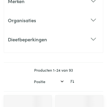
Merken
filter
Organisaties
filter
Dieetbeperkingen
filter
Producten
1
-
24
van
93
Sorteer op: