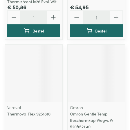
Therm.z/cont.lx26 Evol. Wit
€ 50,86
€ 54,95
Aantal
Aantal
Bestel
Bestel
Veroval
Omron
Thermoval Flex 9251810
Omron Gentle Temp
Beschermkap Wegw. Vr
520&521 40