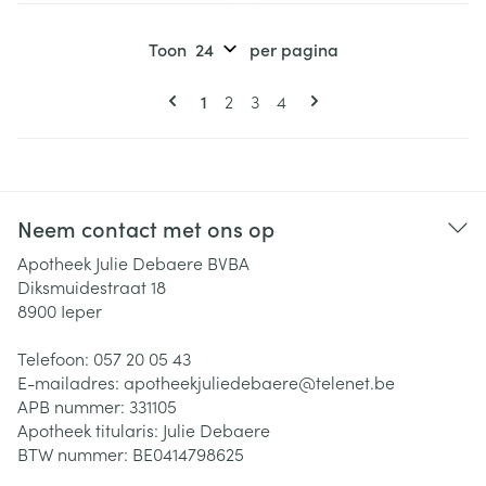
Toon
per pagina
Pagina's
U lees momenteel pagina
Pagina
Pagina
Pagina
1
2
3
4
Neem contact met ons op
Apotheek Julie Debaere BVBA
Diksmuidestraat 18
8900
Ieper
Telefoon:
057 20 05 43
E-mailadres:
apotheekjuliedebaere@
telenet.be
APB nummer:
331105
Apotheek titularis:
Julie Debaere
BTW nummer:
BE0414798625