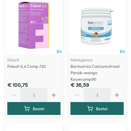
Folavit
Metagenics
Folavit 0,4 Comp 720
Barinutrics Calciumcitraat
Perzik-mango
Kauwcomp90
€ 100,75
€ 36,59
Aantal
Aantal
Bestel
Bestel