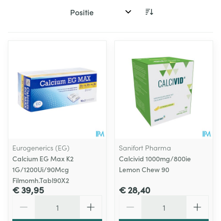
Sorteer op:
Eurogenerics (EG)
Sanifort Pharma
Calcium EG Max K2
Calcivid 1000mg/800ie
1G/1200Ui/90Mcg
Lemon Chew 90
Filmomh.Tabl90X2
€ 39,95
€ 28,40
Aantal
Aantal