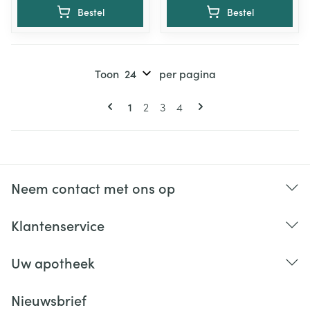
Bestel
Bestel
Toon
per pagina
Pagina's
U lees momenteel pagina
Pagina
Pagina
Pagina
1
2
3
4
Neem contact met ons op
Klantenservice
Uw apotheek
Nieuwsbrief