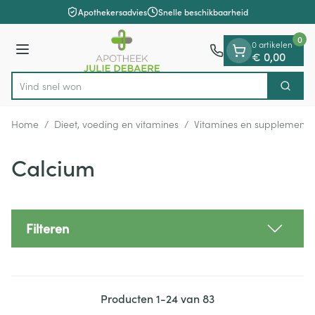
Dia 1 van 1
Ga naar de inhoud
Apothekersadvies
Snelle beschikbaarheid
0
0 artikelen
Menu
€ 0,00
Vind snel wondverzorgin
Zoek
Product, merk, categorie...
Home
/
Dieet, voeding en vitamines
/
Vitamines en supplemente
Calcium
Filteren
Producten
1
-
24
van
83