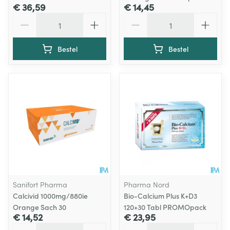
€ 36,59
€ 14,45
Aantal
Aantal
Bestel
Bestel
Sanifort Pharma
Pharma Nord
Calcivid 1000mg/880ie
Bio-Calcium Plus K+D3
Orange Sach 30
120+30 Tabl PROMOpack
€ 14,52
€ 23,95
Aantal
Aantal