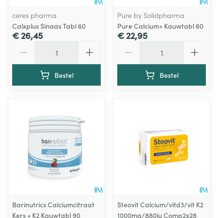
ceres pharma
Pure by Solidpharma
Calxplus Sinaas Tabl 60
Pure Calcium+ Kauwtabl 60
€ 26,45
€ 22,95
Aantal
Aantal
Bestel
Bestel
Barinutrics Calciumcitraat
Steovit Calcium/vitd3/vit K2
Kers + K2 Kauwtabl 90
1000mg/880iu Comp2x28