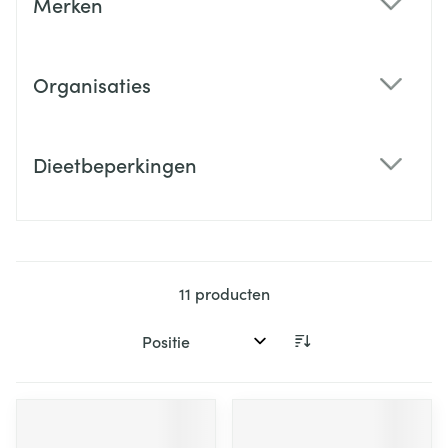
Merken
filter
Organisaties
filter
Dieetbeperkingen
filter
11
producten
Sorteer op: