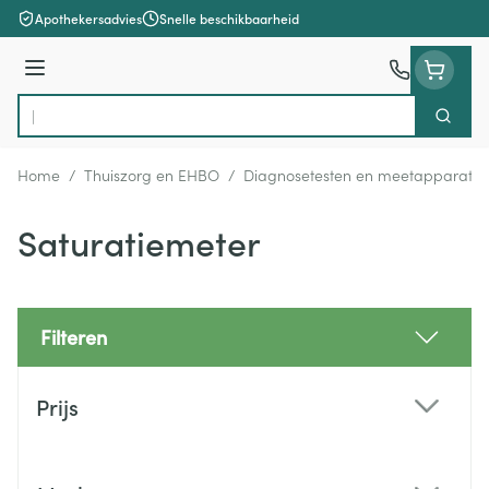
Ga naar de inhoud
Apothekersadvies
Snelle beschikbaarheid
Menu
Zoek
Product, merk, categorie...
Home
/
Thuiszorg en EHBO
/
Diagnosetesten en meetapparatuu
Saturatiemeter
Filteren
Doorgaan naar productlijst
Prijs
filter