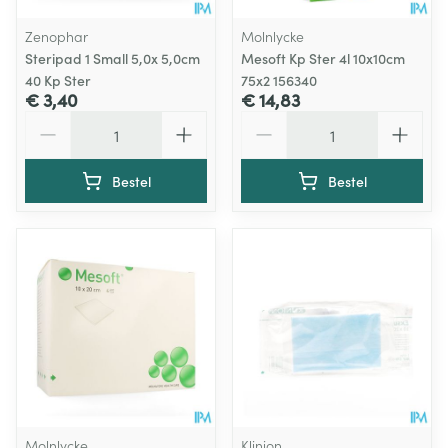
Zenophar
Molnlycke
Steripad 1 Small 5,0x 5,0cm
Mesoft Kp Ster 4l 10x10cm
40 Kp Ster
75x2 156340
€ 3,40
€ 14,83
Aantal
Aantal
Bestel
Bestel
Molnlycke
Klinion