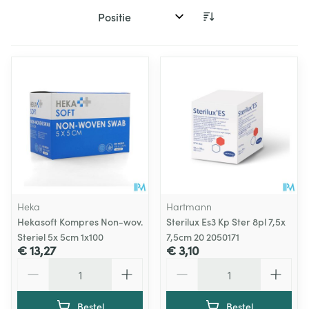
Sorteer op:
Heka
Hartmann
Hekasoft Kompres Non-wov.
Sterilux Es3 Kp Ster 8pl 7,5x
Steriel 5x 5cm 1x100
7,5cm 20 2050171
€ 13,27
€ 3,10
Aantal
Aantal
Bestel
Bestel