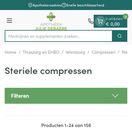
Dia 1 van 1
Ga naar de inhoud
Apothekersadvies
Snelle beschikbaarheid
0
0 artikelen
Menu
€ 0,00
Medicijnen en supplementen zo
Zoek
Product, merk, categorie...
Home
/
Thuiszorg en EHBO
/
Wondzorg
/
Compressen
/
Steri
Steriele compressen
Filteren
Producten
1
-
24
van
156