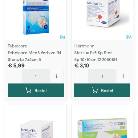
Febelcare
Hartmann
Febelcare Med3 Verb.zelfkl
Sterilux Es5 Kp Ster
Ster.wtp 7x5cm 5
8pl10x10cm 12 2050191
€ 5,99
€ 3,10
Aantal
Aantal
Bestel
Bestel