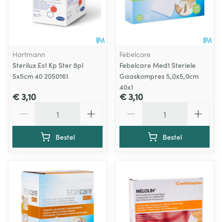
Hartmann
Febelcare
Sterilux Es1 Kp Ster 8pl
Febelcare Med1 Steriele
5x5cm 40 2050161
Gaaskompres 5,0x5,0cm
40x1
€ 3,10
€ 3,10
Aantal
Aantal
Bestel
Bestel