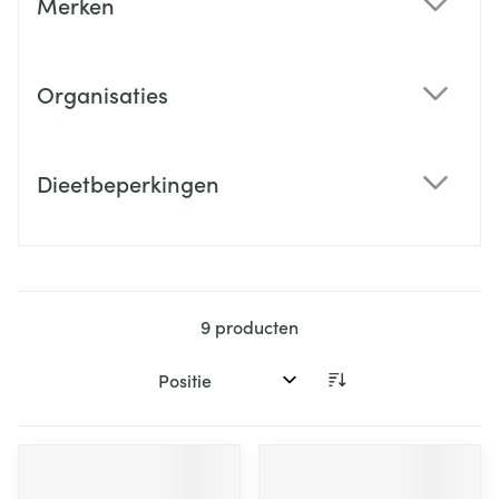
Merken
filter
Organisaties
filter
Dieetbeperkingen
filter
9
producten
Sorteer op: