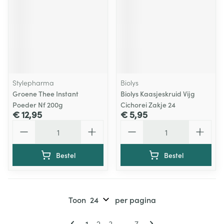
Stylepharma
Biolys
Groene Thee Instant
Biolys Kaasjeskruid Vijg
Poeder Nf 200g
Cichorei Zakje 24
€ 12,95
€ 5,95
Aantal
Aantal
Bestel
Bestel
Toon
per pagina
Pagina's
U lees momenteel pagina
Pagina
Pagina
Pagina
1
2
3
...
7