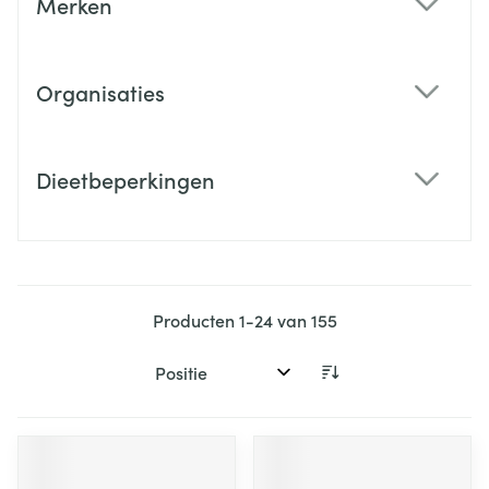
Merken
filter
Organisaties
filter
Dieetbeperkingen
filter
Producten
1
-
24
van
155
Sorteer op: