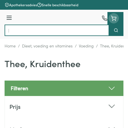
Ga naar de inhoud
Apothekersadvies
Snelle beschikbaarheid
Menu
Zoek
Product, merk, categorie...
Home
/
Dieet, voeding en vitamines
/
Voeding
/
Thee, Kruident
Thee, Kruidenthee
Filteren
Doorgaan naar productlijst
Prijs
filter