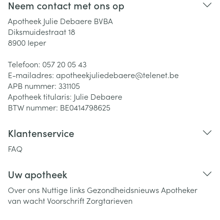
Neem contact met ons op
Apotheek Julie Debaere BVBA
Diksmuidestraat 18
8900
Ieper
Telefoon:
057 20 05 43
E-mailadres:
apotheekjuliedebaere@
telenet.be
APB nummer:
331105
Apotheek titularis:
Julie Debaere
BTW nummer:
BE0414798625
Klantenservice
FAQ
Uw apotheek
Over ons
Nuttige links
Gezondheidsnieuws
Apotheker
van wacht
Voorschrift
Zorgtarieven