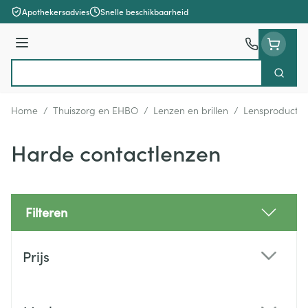
Ga naar de inhoud
Apothekersadvies
Snelle beschikbaarheid
Menu
Zoek
Product, merk, categorie...
Home
/
Thuiszorg en EHBO
/
Lenzen en brillen
/
Lensproducte
Harde contactlenzen
Filteren
Doorgaan naar productlijst
Prijs
filter