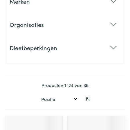
Merken
filter
Organisaties
filter
Dieetbeperkingen
filter
Producten
1
-
24
van
38
Sorteer op: