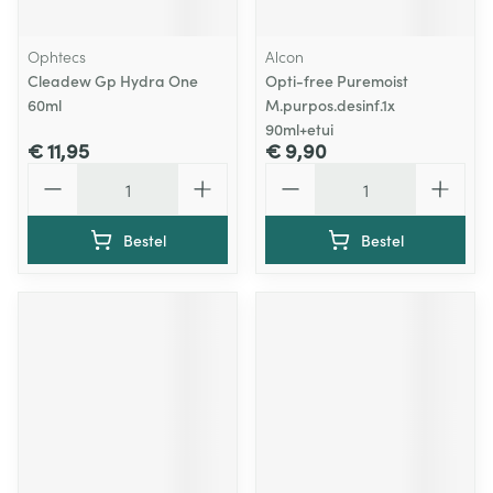
Ophtecs
Alcon
Cleadew Gp Hydra One
Opti-free Puremoist
60ml
M.purpos.desinf.1x
90ml+etui
€ 11,95
€ 9,90
Aantal
Aantal
Bestel
Bestel