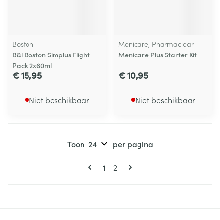
Boston
Menicare, Pharmaclean
B&l Boston Simplus Flight
Menicare Plus Starter Kit
Pack 2x60ml
€ 15,95
€ 10,95
Niet beschikbaar
Niet beschikbaar
Toon
per pagina
Pagina's
U lees momenteel pagina
Pagina
1
2