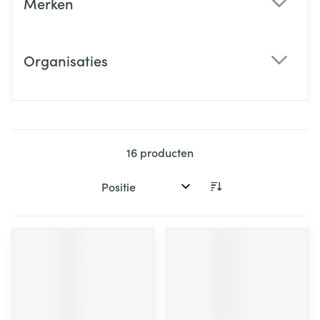
Merken
filter
Organisaties
filter
16
producten
Sorteer op: