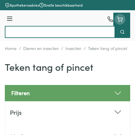
Ga naar de inhoud
Apothekersadvies
Snelle beschikbaarheid
Menu
Zoek
Product, merk, categorie...
Home
/
Dieren en insecten
/
Insecten
/
Teken tang of pincet
Teken tang of pincet
Filteren
Doorgaan naar productlijst
Prijs
filter