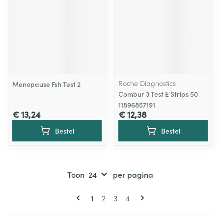
Roche Diagnostics
Menopause Fsh Test 2
Combur 3 Test E Strips 50
11896857191
€ 13,24
€ 12,38
Bestel
Bestel
Toon
per pagina
Pagina's
U lees momenteel pagina
Pagina
Pagina
Pagina
1
2
3
4