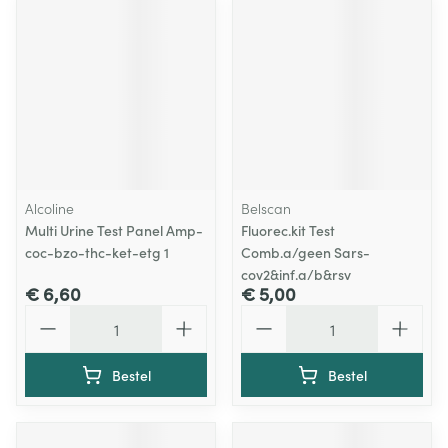
Alcoline
Belscan
Multi Urine Test Panel Amp-
Fluorec.kit Test
coc-bzo-thc-ket-etg 1
Comb.a/geen Sars-
cov2&inf.a/b&rsv
€ 6,60
€ 5,00
Aantal
Aantal
Bestel
Bestel