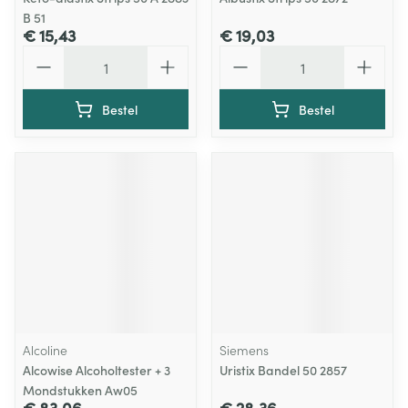
B 51
€ 15,43
€ 19,03
Aantal
Aantal
Bestel
Bestel
Alcoline
Siemens
Alcowise Alcoholtester + 3
Uristix Bandel 50 2857
Mondstukken Aw05
€ 83,06
€ 28,36