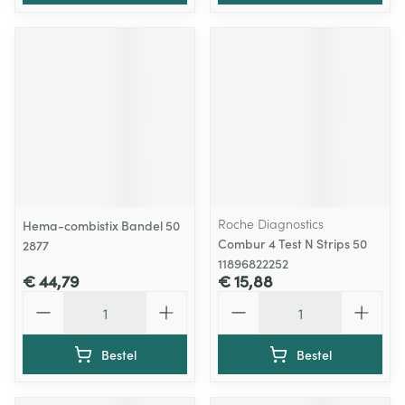
Roche Diagnostics
Hema-combistix Bandel 50
Combur 4 Test N Strips 50
2877
11896822252
€ 44,79
€ 15,88
Aantal
Aantal
Bestel
Bestel