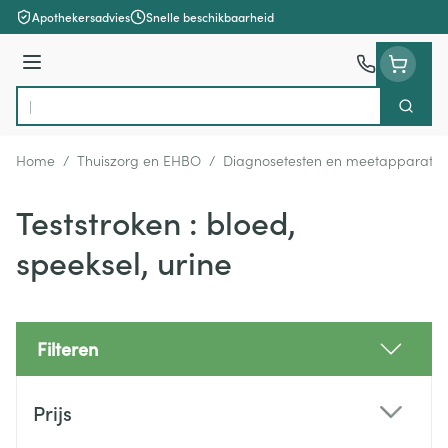
Ga naar de inhoud
Apothekersadvies
Snelle beschikbaarheid
Menu
Zoek
Product, merk, categorie...
Home
/
Thuiszorg en EHBO
/
Diagnosetesten en meetapparatuu
Teststroken : bloed,
speeksel, urine
Filteren
Doorgaan naar productlijst
Prijs
filter