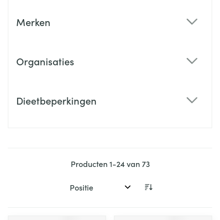
Merken
filter
Organisaties
filter
Dieetbeperkingen
filter
Producten
1
-
24
van
73
Sorteer op: