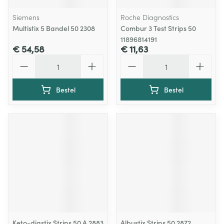
Siemens
Roche Diagnostics
Multistix 5 Bandel 50 2308
Combur 3 Test Strips 50
11896814191
€ 54,58
€ 11,63
Aantal
Aantal
Bestel
Bestel
Keto-diastix Strips 50 A 2883
Albustix Strips 50 2872