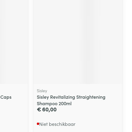
rende
Parfums en
geurproducten
Sisley
CBD
 Caps
Sisley Revitalizing Straightening
Shampoo 200ml
€ 60,00
Niet beschikbaar