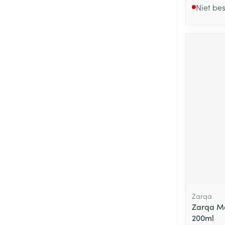
Niet be
Zarqa
Zarqa Ma
200ml