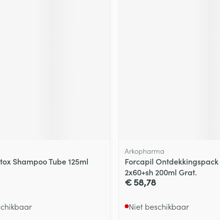
ging
Supplementen
Insectenwe
Mondmaskers
middelen
ssen
 -
id
d
Arkopharma
Zelfbruiner
Scheren
tox Shampoo Tube 125ml
Forcapil Ontdekkingspack
2x60+sh 200ml Grat.
€ 58,78
schikbaar
Niet beschikbaar