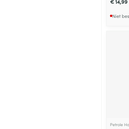
€ 14,99
Niet be
Petrole H