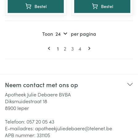
Bestel
Bestel
Toon
per pagina
Pagina's
U lees momenteel pagina
Pagina
Pagina
Pagina
1
2
3
4
Neem contact met ons op
Apotheek Julie Debaere BVBA
Diksmuidestraat 18
8900
Ieper
Telefoon:
057 20 05 43
E-mailadres:
apotheekjuliedebaere@
telenet.be
APB nummer:
331105