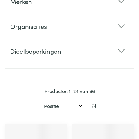
Merken
filter
Organisaties
filter
Dieetbeperkingen
filter
Producten
1
-
24
van
96
Sorteer op: