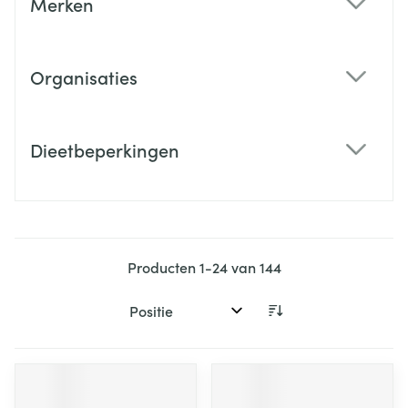
Merken
filter
Organisaties
filter
Dieetbeperkingen
filter
Producten
1
-
24
van
144
Sorteer op: