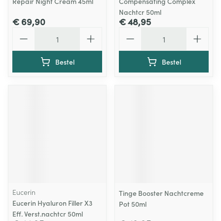
Repair Night Cream 45ml
Compensating Complex
Nachtcr 50ml
€ 69,90
€ 48,95
Aantal
Aantal
Bestel
Bestel
Eucerin
Tinge Booster Nachtcreme
Eucerin Hyaluron Filler X3
Pot 50ml
Eff. Verst.nachtcr 50ml