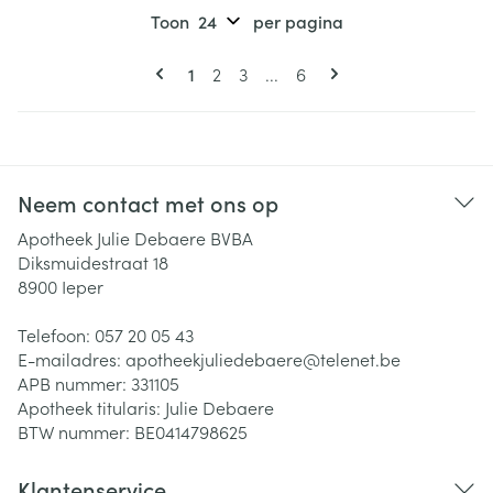
Toon
per pagina
Pagina's
U lees momenteel pagina
Pagina
Pagina
Pagina
1
2
3
...
6
Neem contact met ons op
Apotheek Julie Debaere BVBA
Diksmuidestraat 18
8900
Ieper
Telefoon:
057 20 05 43
E-mailadres:
apotheekjuliedebaere@
telenet.be
APB nummer:
331105
Apotheek titularis:
Julie Debaere
BTW nummer:
BE0414798625
Klantenservice