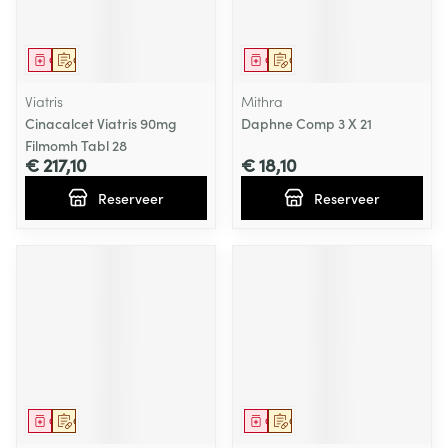
Geneesmiddel
Op voorschrift
Geneesmiddel
Op voorschrift
Viatris
Mithra
Cinacalcet Viatris 90mg
Daphne Comp 3 X 21
Filmomh Tabl 28
€ 217,10
€ 18,10
Reserveer
Reserveer
Geneesmiddel
Op voorschrift
Geneesmiddel
Op voorschrift