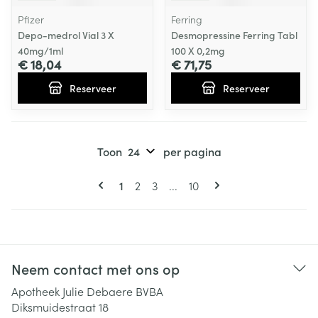
Pfizer
Ferring
Depo-medrol Vial 3 X
Desmopressine Ferring Tabl
40mg/1ml
100 X 0,2mg
€ 18,04
€ 71,75
Reserveer
Reserveer
Toon
per pagina
Pagina's
U lees momenteel pagina
Pagina
Pagina
Pagina
1
2
3
...
10
Neem contact met ons op
Apotheek Julie Debaere BVBA
Diksmuidestraat 18