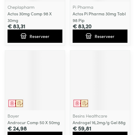
Cheplapharm
Pi Pharma
Actos 30mg Comp 98 X
Actos Pi Pharma 30mg Tabl
30mg
98 Pip
€ 83,31
€ 83,20
Reserveer
Reserveer
Geneesmiddel
Op voorschrift
Geneesmiddel
Op voorschrift
Bayer
Besins Healthcare
Androcur Comp 50 X 50mg
Androgel 16,2mg/g Gel 88g
€ 24,98
€ 59,81