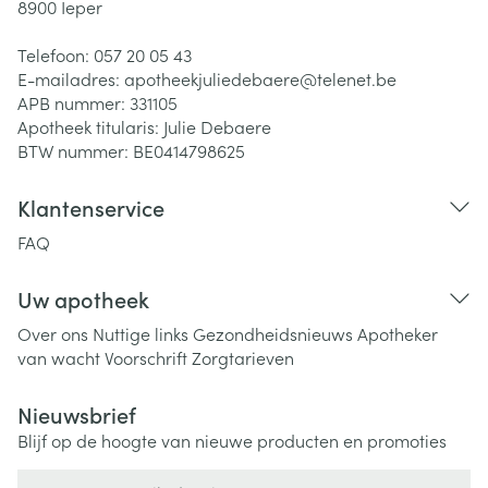
8900
Ieper
Telefoon:
057 20 05 43
E-mailadres:
apotheekjuliedebaere@
telenet.be
APB nummer:
331105
Apotheek titularis:
Julie Debaere
BTW nummer:
BE0414798625
Klantenservice
FAQ
Uw apotheek
Over ons
Nuttige links
Gezondheidsnieuws
Apotheker
van wacht
Voorschrift
Zorgtarieven
Nieuwsbrief
Blijf op de hoogte van nieuwe producten en promoties
E-mail adres