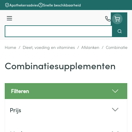
Ga naar de inhoud
Apothekersadvies
Snelle beschikbaarheid
Menu
Zoek
Product, merk, categorie...
Home
/
Dieet, voeding en vitamines
/
Afslanken
/
Combinaties
Combinatiesupplementen
Filteren
Doorgaan naar productlijst
Prijs
filter