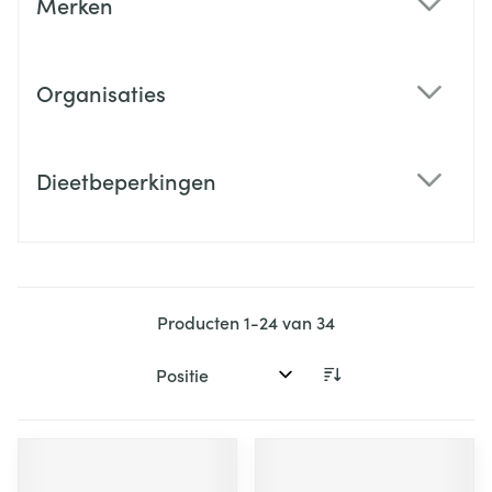
Merken
filter
Organisaties
filter
Dieetbeperkingen
filter
Producten
1
-
24
van
34
Sorteer op: