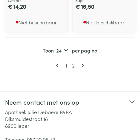
Gel 90
30g
€ 14,20
€ 16,50
Niet beschikbaar
Niet beschikbaar
Toon
per pagina
Pagina's
U lees momenteel pagina
Pagina
1
2
Neem contact met ons op
Apotheek Julie Debaere BVBA
Diksmuidestraat 18
8900
Ieper
Telefoon:
057 20 05 43