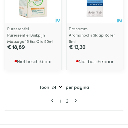
Puressentiel
Pranarom
Puressentiel Buikpijn
Aromanoctis Slaap Roller
Massage 15 Ess Olie 50ml
5ml
€ 18,89
€ 13,30
Niet beschikbaar
Niet beschikbaar
Toon
per pagina
Pagina's
U lees momenteel pagina
Pagina
1
2