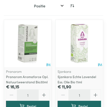
Sorteer op:
Pranarom
Sjankara
Pranarom Aromaforce Opl.
Sjankara Echte Lavendel
Natuurl.weerstand Bio30ml
Ess. Olie Bio 11ml
€ 16,15
€ 11,90
Aantal
Aantal
Bestel
Bestel