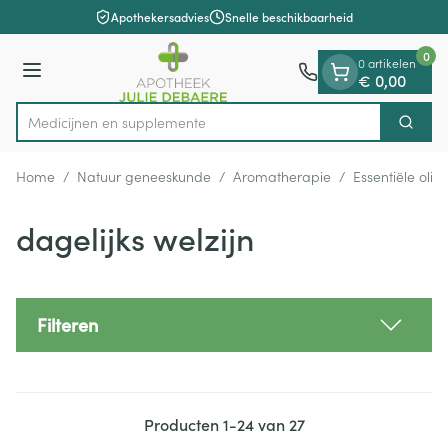
Dia 1 van 1
Ga naar de inhoud
Apothekersadvies
Snelle beschikbaarheid
0
0 artikelen
Menu
€ 0,00
Medicijn
Zoek
Product, merk, categorie...
Home
/
Natuur geneeskunde
/
Aromatherapie
/
Essentiële olië
dagelijks welzijn
Filteren
Producten
1
-
24
van
27