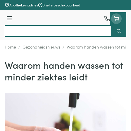
Ga naar de inhoud
Apothekersadvies
Snelle beschikbaarheid
Menu
Zoek
Product, merk, categorie...
Home
/
Gezondheidsnieuws
/
Waarom handen wassen tot minder 
Waarom handen wassen tot
minder ziektes leidt