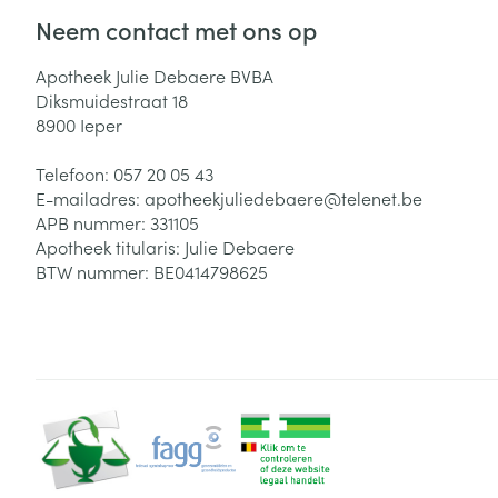
Haar
Neem contact met ons op
Gezichtsverzor
Pillendozen en
Apotheek Julie Debaere BVBA
accessoires
Pigmentstoorni
Diksmuidestraat 18
8900
Ieper
Gevoelige huid
geïrriteerde hu
Telefoon:
057 20 05 43
Gemengde hui
E-mailadres:
apotheekjuliedebaere@
telenet.be
APB nummer:
331105
Doffe huid
Apotheek titularis:
Julie Debaere
Toon meer
BTW nummer:
BE0414798625
Snurken