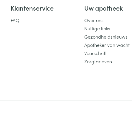
Klantenservice
Uw apotheek
ging
Supplementen
Insectenwe
Mondmaskers
middelen
FAQ
Over ons
ssen
Nuttige links
 -
Gezondheidsnieuws
id
Apotheker van wacht
d
Voorschrift
Zorgtarieven
Zelfbruiner
Scheren