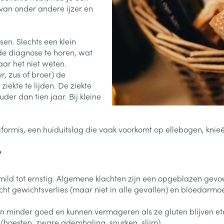
Toon meer
van onder andere ijzer en
0+ categorie
Wondzorg
EHBO
lie
ven
Homeopathie
Spieren en gewrichten
Gemoed en 
en. Slechts een klein
Neus
Ogen
Ogen
Neus
neeskunde categorie
e diagnose te horen, wat
Vilt
Podologie
aar het niet weten.
Spray
Ooginfecties
Oogspoelin
Tabletten
Handschoenen
Cold - Hot t
Oren
Ogen
r, zus of broer) de
 en EHBO categorie
denborstels
Anti allergische en anti
Oogdruppe
warm/koud
Neussprays 
ekte te lijden. De ziekte
al
Wondhelend
inflammatoire middelen
er dan tien jaar. Bij kleine
los
Creme - gel
Verbanddo
Brandwonden
insecten categorie
pluimen
Accessoires
- antiviraal
Ontzwellende middelen
Droge ogen
Medische h
Toon meer
Glaucoom
iformis, een huiduitslag die vaak voorkomt op ellebogen, knieë
Toon meer
ddelen categorie
Toon meer
?
en
e en
Nagels
Diabetes
Zonnebesch
Stoma
d tot ernstig. Algemene klachten zijn een opgeblazen gevoel, 
Hart- en bloedvaten
Bloedverdun
ht gewichtsverlies (maar niet in alle gevallen) en bloedarmo
elt en
Nagellak
Bloedglucosemeter
Aftersun
Stomazakje
stolling
len
n minder goed en kunnen vermageren als ze gluten blijven eten
Kalk- en schimmelnagels
Teststrips en naalden
Lippen
Stomaplaat
oires
 (hoesten, zware ademhaling, snurken, slijm).
spray