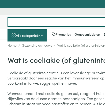
Ga naar de inhoud
Product, merk, categorie...
Promoties
Geneesmiddelen
Alle categorieën
Home
/
Gezondheidsnieuws
/
Wat is coeliakie (of glutenintoler
Promoties
Wat is coeliakie (of glutenint
Schoonheid, verzorging
Haar en Hoofd
Afslanken
Zwangerschap
Geheugen
Aromatherapie
Lenzen en brill
Insecten
Maag darm ste
en hygiëne
Toon submenu voor Schoonheid
Kammen - ont
Maaltijdverva
Zwangerschaps
Verstuiver
Lensproducten
Verzorging ins
Maagzuur
Coeliakie of glutenintolerantie is een levenslange auto-
Dieet, voeding en
Seksualiteit
Beschadigd ha
Eetlustremmer
Borstvoeding
Essentiële oliën
Brillen
Anti insecten
Lever, galblaas
veroorzaakt door een reactie van het immuunsysteem op g
vitamines
hoofdirritatie
pancreas
Toon submenu voor Dieet, voe
voorkomt in tarwe, rogge, spelt en haver.
Platte buik
Lichaamsverzo
Complex - com
Teken tang of p
Styling - spray 
Braken
Vetverbranders
Vitamines en 
Zwangerschap en
Zware benen
Wanneer iemand met coeliakie gluten eet, reageert het
kinderen
Verzorging
Laxeermiddele
slijmvlies van de dunne darm te beschadigen. Een gezon
Toon submenu voor Zwangersc
Toon meer
Toon meer
lichaam in staat om voedingsstoffen op te nemen. Als je c
Oligo-element
Honden