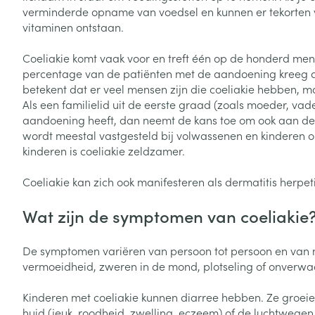
Toon meer
Toon meer
verminderde opname van voedsel en kunnen er tekorten 
Vitaliteit 50+
vitaminen ontstaan.
Toon submenu voor Vitaliteit 5
Thuiszorg
Plantaardige o
Nagels en hoe
Natuur geneeskunde
Coeliakie komt vaak voor en treft één op de honderd mens
Mond
Huid
Toon submenu voor Natuur ge
percentage van de patiënten met de aandoening kreeg d
Batterijen
betekent dat er veel mensen zijn die coeliakie hebben, m
Droge mond
Ontsmetten en
Thuiszorg en EHBO
Toebehoren
Spijsvertering
Als een familielid uit de eerste graad (zoals moeder, vade
desinfecteren
Toon submenu voor Thuiszorg
Elektrische tan
aandoening heeft, dan neemt de kans toe om ook aan de zi
Steriel materia
Schimmels
Dieren en insecten
wordt meestal vastgesteld bij volwassenen en kinderen oud
Interdentaal - f
Toon submenu voor Dieren en 
Vacht, huid of 
kinderen is coeliakie zeldzamer.
Koortsblaasjes 
Kunstgebit
Geneesmiddelen
Jeuk
Coeliakie kan zich ook manifesteren als dermatitis herpet
Toon meer
Toon submenu voor Geneesmi
Wat zijn de symptomen van coeliakie
Voeten en ben
Aerosoltherapi
De symptomen variëren van persoon tot persoon en van mil
zuurstof
Zware benen
vermoeidheid, zweren in de mond, plotseling of onverwac
Droge voeten, e
Aerosol toestel
kloven
Tabletten
Kinderen met coeliakie kunnen diarree hebben. Ze groeie
Aerosol access
huid (jeuk, roodheid, zwelling, eczeem) of de luchtwegen
Blaren
Creme, gel en 