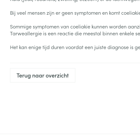
Zuurstof
Eelt
Bij veel mensen zijn er geen symptomen en komt coeliaki
Eksteroog - lik
Ademhalingsste
Sommige symptomen van coeliakie kunnen worden aanzien a
Toon meer
Tarweallergie is een reactie die meestal binnen enkele s
Het kan enige tijd duren voordat een juiste diagnose i
Spieren en gew
Specifiek voor
Naalden en spu
Lichaamsverzo
Terug naar overzicht
Infecties
Spuiten
Deodorant
Oplossing voor 
Gezichtsverzor
Naalden
Luizen
Naalden voor i
pennaalden
Diagnostica
Toon meer