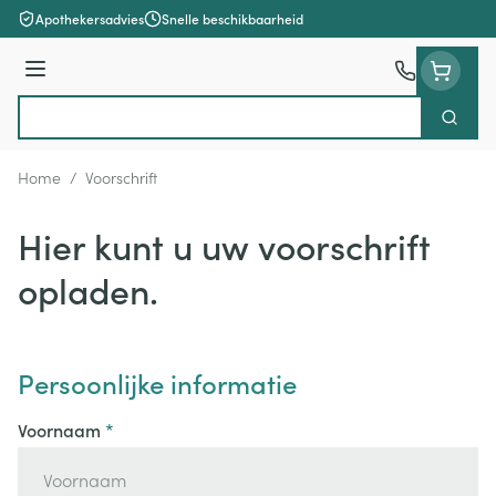
Ga naar de inhoud
Apothekersadvies
Snelle beschikbaarheid
Menu
Zoek
Product, merk, categorie...
Home
/
Voorschrift
Hier kunt u uw voorschrift
opladen.
Persoonlijke informatie
Voornaam