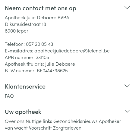
Neem contact met ons op
Apotheek Julie Debaere BVBA
Diksmuidestraat 18
8900
Ieper
Telefoon:
057 20 05 43
E-mailadres:
apotheekjuliedebaere@
telenet.be
APB nummer:
331105
Apotheek titularis:
Julie Debaere
BTW nummer:
BE0414798625
Klantenservice
FAQ
Uw apotheek
Over ons
Nuttige links
Gezondheidsnieuws
Apotheker
van wacht
Voorschrift
Zorgtarieven