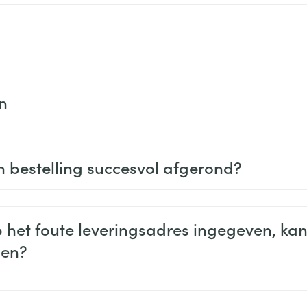
n
jn bestelling succesvol afgerond?
b het foute leveringsadres ingegeven, kan
gen?