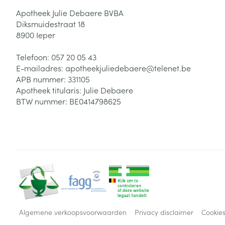
Apotheek Julie Debaere BVBA
Diksmuidestraat 18
8900
Ieper
Telefoon:
057 20 05 43
E-mailadres:
apotheekjuliedebaere@
telenet.be
APB nummer:
331105
Apotheek titularis:
Julie Debaere
BTW nummer:
BE0414798625
Algemene verkoopsvoorwaarden
Privacy disclaimer
Cookie