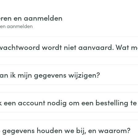
ging
Supplementen
Insectenwe
eren en aanmelden
Mondmaskers
middelen
ssen
n en aanmelden
 -
id
wachtwoord wordt niet aanvaard. Wat m
d
an ik mijn gegevens wijzigen?
Zelfbruiner
Scheren
k een account nodig om een bestelling te
 gegevens houden we bij, en waarom?