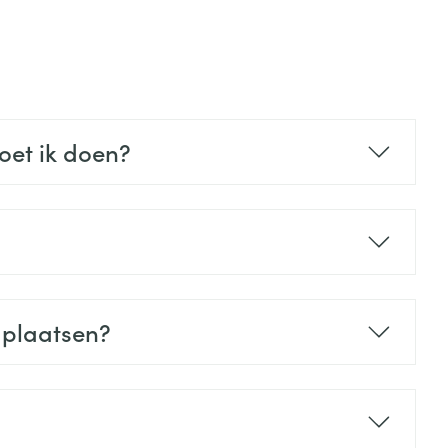
rende
Parfums en
geurproducten
oet ik doen?
CBD
 plaatsen?