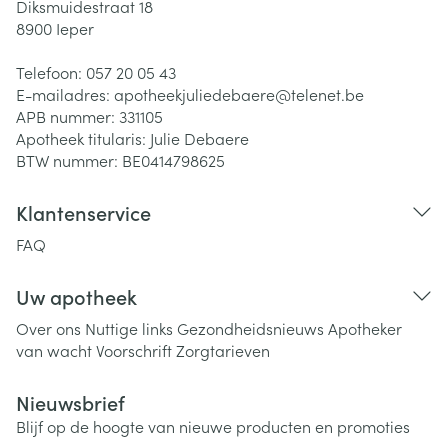
Diksmuidestraat 18
8900
Ieper
Telefoon:
057 20 05 43
E-mailadres:
apotheekjuliedebaere@
telenet.be
APB nummer:
331105
Apotheek titularis:
Julie Debaere
BTW nummer:
BE0414798625
Klantenservice
FAQ
Uw apotheek
Over ons
Nuttige links
Gezondheidsnieuws
Apotheker
van wacht
Voorschrift
Zorgtarieven
Nieuwsbrief
Blijf op de hoogte van nieuwe producten en promoties