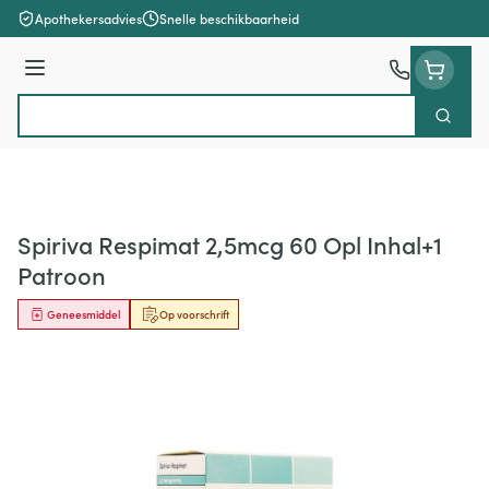
Ga naar de inhoud
Apothekersadvies
Snelle beschikbaarheid
Menu
Zoek
Product, merk, categorie...
Spiriva Respimat 2,5mcg 60 Opl Inhal+1
Patroon
Geneesmiddel
Op voorschrift