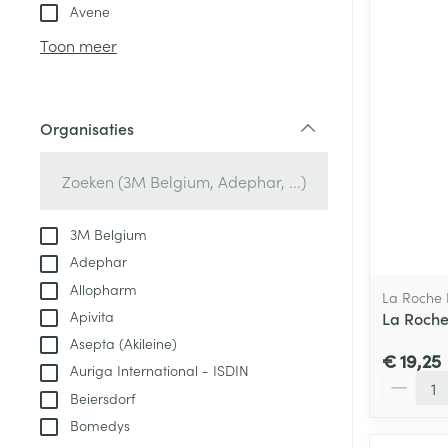
Aerosol toestel
kloven
Tabletten
Avene
Aerosol access
Blaren
Creme, gel en 
Toon meer
Zuurstof
Eelt
Eksteroog - lik
Ademhalingsste
Organisaties
Toon meer
filter
Spieren en gew
Specifiek voor
3M Belgium
Naalden en spu
Adephar
Lichaamsverzo
Infecties
Allopharm
Spuiten
La Roche
Deodorant
Apivita
La Roche 
Oplossing voor 
Gezichtsverzor
Asepta (Akileine)
Naalden
€ 19,25
Luizen
Auriga International - ISDIN
Aantal
Naalden voor i
Beiersdorf
pennaalden
Bomedys
Diagnostica
Toon meer