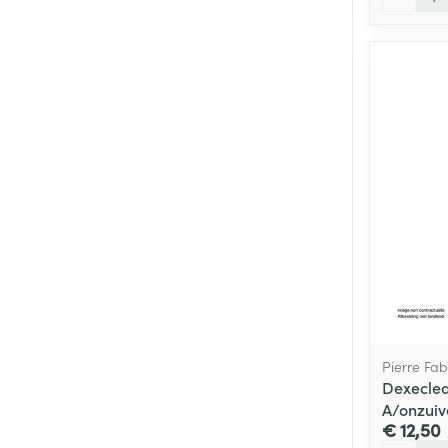
Pierre Fa
Dexeclea
A/onzuiv
€ 12,50