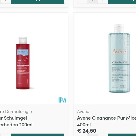
bre Dermatologie
Avene
r Schuimgel
Avene Cleanance Pur Micel
erheden 200ml
400ml
€ 24,50