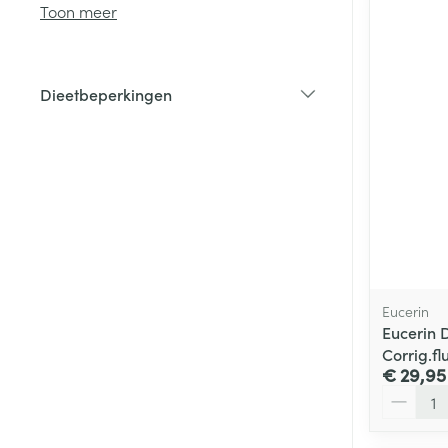
Toon meer
Haar
Gezichtsverzor
Dieetbeperkingen
Pillendozen en
filter
accessoires
Pigmentstoorni
Gevoelige huid
geïrriteerde hu
Gemengde hui
Doffe huid
Toon meer
Eucerin
Eucerin 
Corrig.fl
Snurken
€ 29,95
Aantal