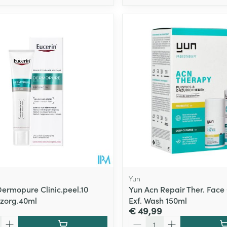
Yun
Dermopure Clinic.peel.10
Yun Acn Repair Ther. Face
zorg.40ml
Exf. Wash 150ml
€ 49,99
Aantal