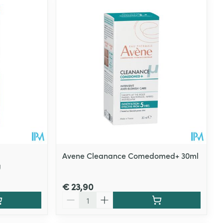
rende
Parfums en
geurproducten
Avene Cleanance Comedomed+ 30ml
g
CBD
€ 23,90
Aantal