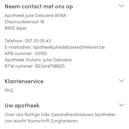
Neem contact met ons op
Apotheek Julie Debaere BVBA
Diksmuidestraat 18
8900
Ieper
Telefoon:
057 20 05 43
E-mailadres:
apotheekjuliedebaere@
telenet.be
APB nummer:
331105
Apotheek titularis:
Julie Debaere
BTW nummer:
BE0414798625
Klantenservice
FAQ
Uw apotheek
Over ons
Nuttige links
Gezondheidsnieuws
Apotheker
van wacht
Voorschrift
Zorgtarieven