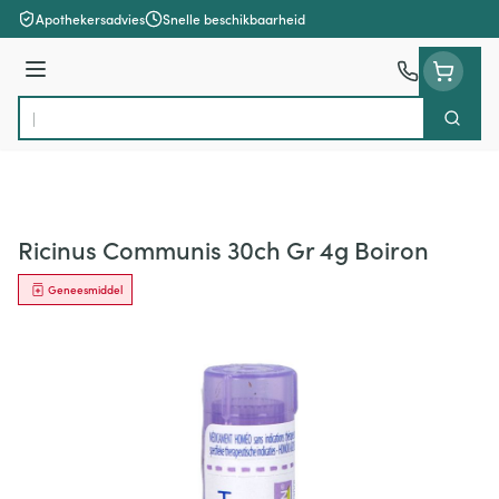
Ga naar de inhoud
Apothekersadvies
Snelle beschikbaarheid
Menu
Zoek
Product, merk, categorie...
Ricinus Communis 30ch Gr 4g Boiron
Geneesmiddel