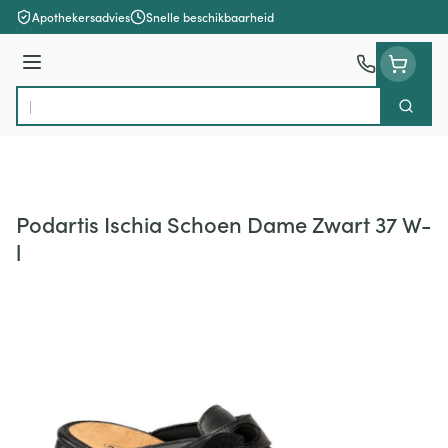
Ga naar de inhoud
Apothekersadvies
Snelle beschikbaarheid
Menu
Zoek
Product, merk, categorie...
Podartis Ischia Schoen Dame Zwart 37 W-
l