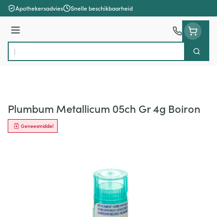
Ga naar de inhoud
Apothekersadvies
Snelle beschikbaarheid
Menu
Zoek
Product, merk, categorie...
Plumbum Metallicum 05ch Gr 4g Boiron
Geneesmiddel