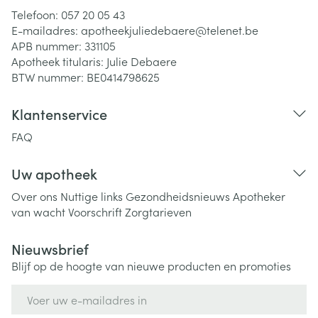
Telefoon:
057 20 05 43
E-mailadres:
apotheekjuliedebaere@
telenet.be
APB nummer:
331105
Apotheek titularis:
Julie Debaere
BTW nummer:
BE0414798625
Klantenservice
FAQ
Uw apotheek
Over ons
Nuttige links
Gezondheidsnieuws
Apotheker
van wacht
Voorschrift
Zorgtarieven
Nieuwsbrief
Blijf op de hoogte van nieuwe producten en promoties
E-mail adres