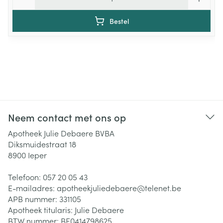
Bestel
Neem contact met ons op
Apotheek Julie Debaere BVBA
Diksmuidestraat 18
8900
Ieper
Telefoon:
057 20 05 43
E-mailadres:
apotheekjuliedebaere@
telenet.be
APB nummer:
331105
Apotheek titularis:
Julie Debaere
BTW nummer:
BE0414798625