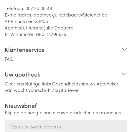
Telefoon:
057 20 05 43
E-mailadres:
apotheekjuliedebaere@
telenet.be
APB nummer:
331105
Apotheek titularis:
Julie Debaere
BTW nummer:
BE0414798625
Klantenservice
FAQ
Uw apotheek
Over ons
Nuttige links
Gezondheidsnieuws
Apotheker
van wacht
Voorschrift
Zorgtarieven
Nieuwsbrief
Blijf op de hoogte van nieuwe producten en promoties
E-mail adres