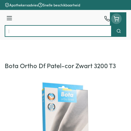
Ga naar de inhoud
Apothekersadvies
Snelle beschikbaarheid
Menu
Zoek
Product, merk, categorie...
Bota Ortho Df Patel-cor Zwart 3200 T3