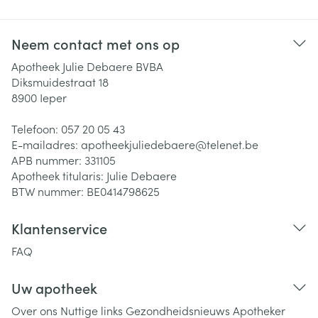
Neem contact met ons op
Apotheek Julie Debaere BVBA
Diksmuidestraat 18
8900
Ieper
Telefoon:
057 20 05 43
E-mailadres:
apotheekjuliedebaere@
telenet.be
APB nummer:
331105
Apotheek titularis:
Julie Debaere
BTW nummer:
BE0414798625
Klantenservice
FAQ
Uw apotheek
Over ons
Nuttige links
Gezondheidsnieuws
Apotheker