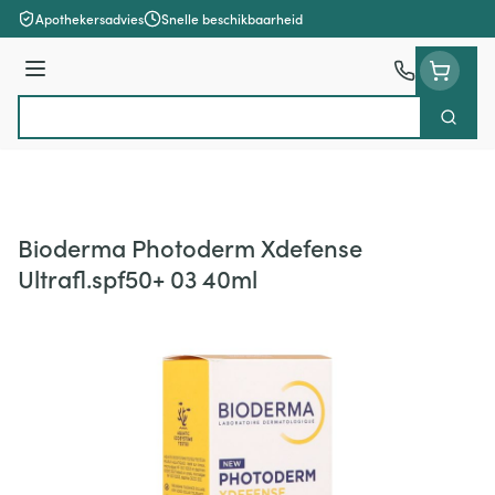
Ga naar de inhoud
Apothekersadvies
Snelle beschikbaarheid
Menu
Zoek
Product, merk, categorie...
Bioderma Photoderm Xdefense
Ultrafl.spf50+ 03 40ml