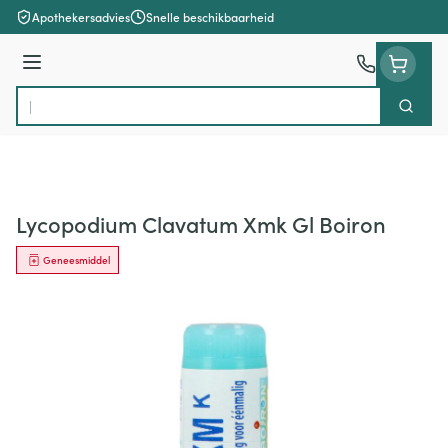
Ga naar de inhoud
Apothekersadvies
Snelle beschikbaarheid
Menu
Zoek
Product, merk, categorie...
Lycopodium Clavatum Xmk Gl Boiron
Geneesmiddel