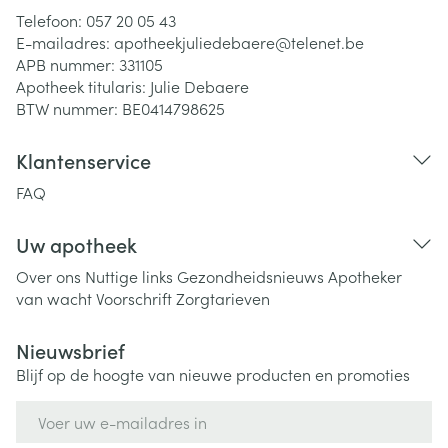
Telefoon:
057 20 05 43
E-mailadres:
apotheekjuliedebaere@
telenet.be
APB nummer:
331105
Apotheek titularis:
Julie Debaere
BTW nummer:
BE0414798625
Klantenservice
FAQ
Uw apotheek
Over ons
Nuttige links
Gezondheidsnieuws
Apotheker
van wacht
Voorschrift
Zorgtarieven
Nieuwsbrief
Blijf op de hoogte van nieuwe producten en promoties
E-mail adres