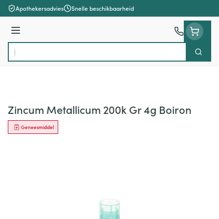
Ga naar de inhoud
Apothekersadvies
Snelle beschikbaarheid
Menu
Zoek
Product, merk, categorie...
Zincum Metallicum 200k Gr 4g Boiron
Geneesmiddel