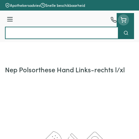
Ga naar de inhoud
Apothekersadvies
Snelle beschikbaarheid
Menu
Zoek
Product, merk, categorie...
Nep Polsorthese Hand Links-rechts l/xl