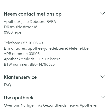
Neem contact met ons op
Apotheek Julie Debaere BVBA
Diksmuidestraat 18
8900
Ieper
Telefoon:
057 20 05 43
E-mailadres:
apotheekjuliedebaere@
telenet.be
APB nummer:
331105
Apotheek titularis:
Julie Debaere
BTW nummer:
BE0414798625
Klantenservice
FAQ
Uw apotheek
Over ons
Nuttige links
Gezondheidsnieuws
Apotheker