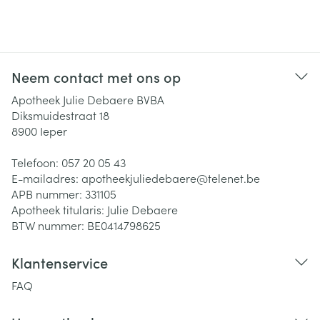
Neem contact met ons op
Apotheek Julie Debaere BVBA
Diksmuidestraat 18
8900
Ieper
Telefoon:
057 20 05 43
E-mailadres:
apotheekjuliedebaere@
telenet.be
APB nummer:
331105
Apotheek titularis:
Julie Debaere
BTW nummer:
BE0414798625
Klantenservice
FAQ