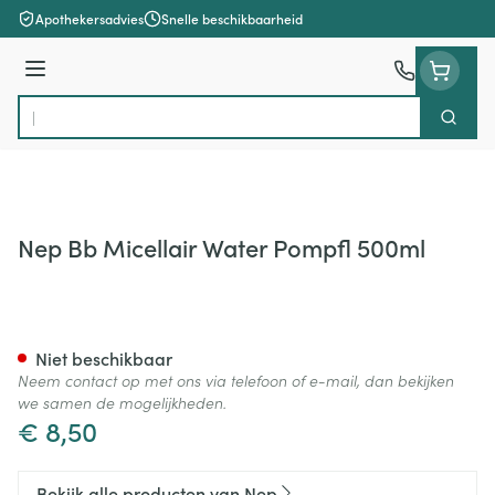
Ga naar de inhoud
Apothekersadvies
Snelle beschikbaarheid
Menu
Zoek
Product, merk, categorie...
Nep Bb Micellair Water Pompfl 500ml
Nep Bb Micellair Water Pomp
Niet beschikbaar
Neem contact op met ons via telefoon of e-mail, dan bekijken
we samen de mogelijkheden.
€ 8,50
Bekijk alle producten van Nep