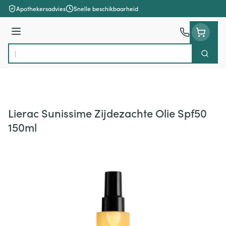
Ga naar de inhoud
Apothekersadvies
Snelle beschikbaarheid
Menu
Zoek
Product, merk, categorie...
Lierac Sunissime Zijdezachte Olie Spf50
150ml