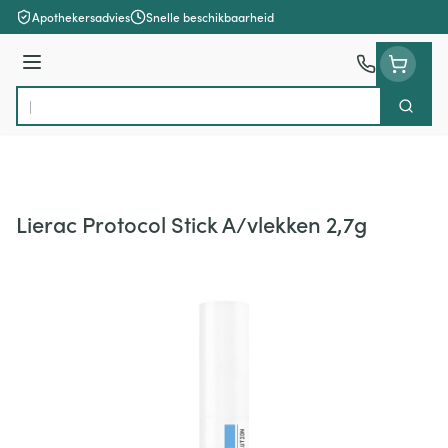
Ga naar de inhoud
Apothekersadvies
Snelle beschikbaarheid
Menu
Zoek
Product, merk, categorie...
Lierac Protocol Stick A/vlekken 2,7g