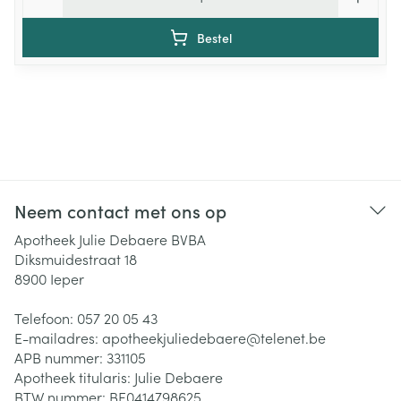
Bestel
Neem contact met ons op
Apotheek Julie Debaere BVBA
Diksmuidestraat 18
8900
Ieper
Telefoon:
057 20 05 43
E-mailadres:
apotheekjuliedebaere@
telenet.be
APB nummer:
331105
Apotheek titularis:
Julie Debaere
BTW nummer:
BE0414798625