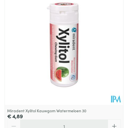
Diepte
10 mm
Behoud
Kamertemperatuur (15°C - 25°C)
Miradent Xylitol Kauwgom Watermeloen 30
€ 4,89
Aantal