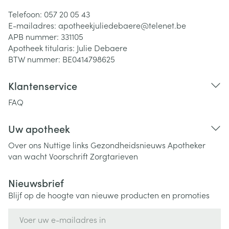
Telefoon:
057 20 05 43
E-mailadres:
apotheekjuliedebaere@
telenet.be
APB nummer:
331105
Apotheek titularis:
Julie Debaere
BTW nummer:
BE0414798625
Klantenservice
FAQ
Uw apotheek
Over ons
Nuttige links
Gezondheidsnieuws
Apotheker
van wacht
Voorschrift
Zorgtarieven
Nieuwsbrief
Blijf op de hoogte van nieuwe producten en promoties
E-mail adres