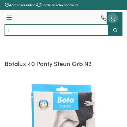
Ga naar de inhoud
Apothekersadvies
Snelle beschikbaarheid
Menu
Zoek
Product, merk, categorie...
Botalux 40 Panty Steun Grb N3