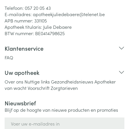
Telefoon:
057 20 05 43
E-mailadres:
apotheekjuliedebaere@
telenet.be
APB nummer:
331105
Apotheek titularis:
Julie Debaere
BTW nummer:
BE0414798625
Klantenservice
FAQ
Uw apotheek
Over ons
Nuttige links
Gezondheidsnieuws
Apotheker
van wacht
Voorschrift
Zorgtarieven
Nieuwsbrief
Blijf op de hoogte van nieuwe producten en promoties
E-mail adres