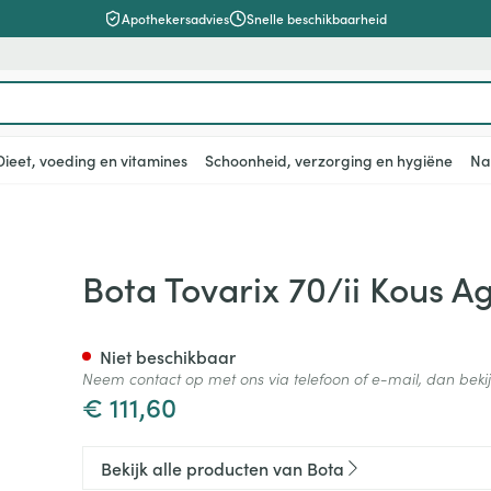
Apothekersadvies
Snelle beschikbaarheid
Dieet, voeding en vitamines
Schoonheid, verzorging en hygiëne
Na
en
lsel
Lichaamsverzorging
Voeding
Baby
Prostaat
Bachbloesem
Kousen, panty's en sokken
Dierenvoeding
Hoest
Lippen
Vitamines e
Kinderen
Menopauze
Oliën
Lingerie
Supplemen
Pijn en koor
p Kort Beige Large
Bota Tovarix 70/ii Kous A
supplement
, verzorging en hygiëne categorie
warren
nger
lingerie
ectenbeten
Bad en douche
Thee, Kruidenthee
Fopspenen en accessoires
Kousen
Hond
Droge hoest
Voedend
Luizen
BH's
baby - kind
Vitamine A
Snurken
Spieren en 
ar en
 en
Deodorant
Babyvoeding
Luiers
Panty's
Kat
Diepzittende slijmhoest
Koortsblaze
Tanden
Zwangersch
Niet beschikbaar
Antioxydant
Neem contact op met ons via telefoon of e-mail, dan bek
ding en vitamines categorie
rging
binaties
incet
Zeer droge, geïrriteerde
Sportvoeding
Tandjes
Sokken
Andere dieren
Combinatie droge hoest en
Verzorging 
€ 111,60
Aminozuren
& gel
huid en huidproblemen
slijmhoest
supplementen
Specifieke voeding
Voeding - melk
Vitamines 
Pillendozen
Batterijen
Calcium
n
Ontharen en epileren
Massagebalsem en
hap en kinderen categorie
Toon meer
Toon meer
Toon meer
Bekijk alle producten van Bota
inhalatie
en
Kruidenthee
Kat
Licht- en w
Duiven en v
Toon meer