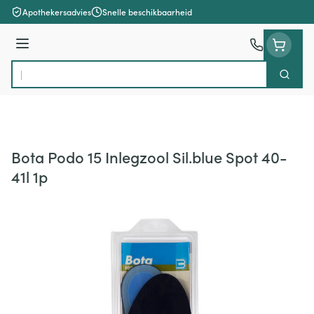
Ga naar de inhoud
Apothekersadvies
Snelle beschikbaarheid
Menu
Zoek
Product, merk, categorie...
Bota Podo 15 Inlegzool Sil.blue Spot 40-
41l 1p