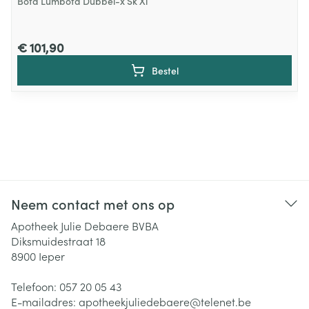
Bota Lumbota Dubbel-x Sk Xl
€ 101,90
Bestel
Neem contact met ons op
Apotheek Julie Debaere BVBA
Diksmuidestraat 18
8900
Ieper
Telefoon:
057 20 05 43
E-mailadres:
apotheekjuliedebaere@
telenet.be