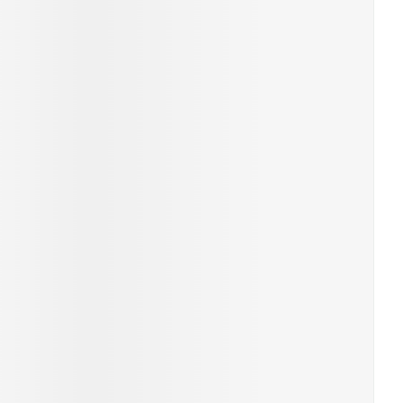
rende
Parfums en
geurproducten
CBD