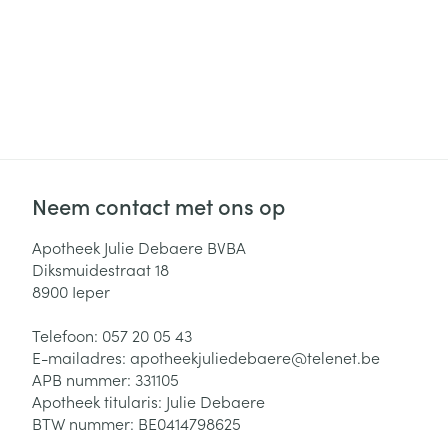
Neem contact met ons op
Apotheek Julie Debaere BVBA
Diksmuidestraat 18
8900
Ieper
Telefoon:
057 20 05 43
E-mailadres:
apotheekjuliedebaere@
telenet.be
APB nummer:
331105
Apotheek titularis:
Julie Debaere
BTW nummer:
BE0414798625