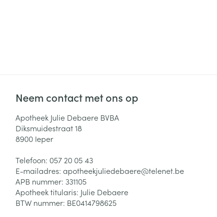
Neem contact met ons op
Apotheek Julie Debaere BVBA
Diksmuidestraat 18
8900
Ieper
Telefoon:
057 20 05 43
E-mailadres:
apotheekjuliedebaere@
telenet.be
APB nummer:
331105
Apotheek titularis:
Julie Debaere
BTW nummer:
BE0414798625