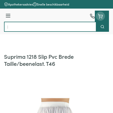
Ga naar de inhoud
Apothekersadvies
Snelle beschikbaarheid
Menu
Zoek
Product, merk, categorie...
Suprima 1218 Slip Pvc Brede
Taille/beenelast. T46